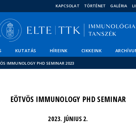
Események
ELTE a
Hírek
KAPCSOLAT
TÖRTÉNET
GALÉRIA
L
sajtóban
S
KUTATÁS
HÍREINK
CIKKEINK
ARCHÍVU
ÖS IMMUNOLOGY PHD SEMINAR 2023
EÖTVÖS IMMUNOLOGY PHD SEMINAR
2023. JÚNIUS 2.