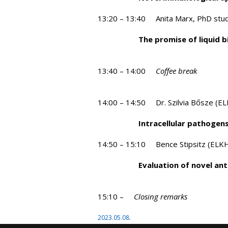
13:20 – 13:40 Anita Marx, PhD stu
The promise of liquid 
13:40 – 14:00
Coffee break
14:00 – 14:50 Dr. Szilvia Bősze (E
Intracellular pathogen
14:50 – 15:10 Bence Stipsitz (ELK
Evaluation of novel an
15:10 –
Closing remarks
2023.05.08.