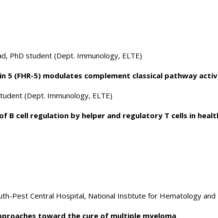
, PhD student (Dept. Immunology, ELTE)
in 5 (FHR-5) modulates complement classical pathway activ
tudent (Dept. Immunology, ELTE)
 B cell regulation by helper and regulatory T cells in heal
th-Pest Central Hospital, National Institute for Hematology and
pproaches toward the cure of multiple myeloma