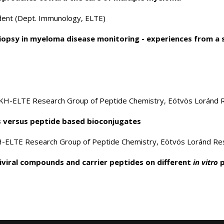
dent (Dept. Immunology, ELTE)
biopsy in myeloma disease monitoring - experiences from a 
LKH-ELTE Research Group of Peptide Chemistry, Eötvös Loránd 
s versus peptide based bioconjugates
H-ELTE Research Group of Peptide Chemistry, Eötvös Loránd Re
tiviral compounds and carrier peptides on different
in vitro
p