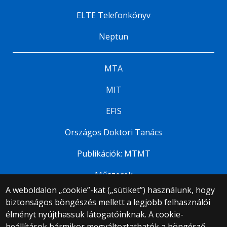
ELTE Telefonkönyv
Neptun
MTA
MIT
EFIS
Országos Doktori Tanács
Publikációk: MTMT
Műszerek
A weboldalon „cookie”-kat („sütiket”) használunk, hogy
biztonságos böngészés mellett a legjobb felhasználói
© 2025 Eötvös Loránd Tudományegyetem
élményt nyújthassuk látogatóinknak. A cookie-
Minden jog fenntartva.
1053 Budapest, Egyetem tér 1–3.
beállítások bármikor megváltoztathatók a böngésző