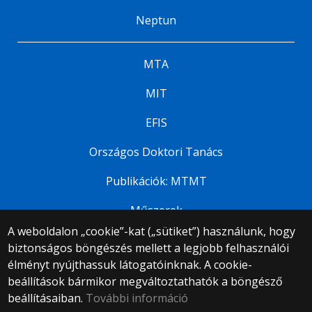
Neptun
MTA
MIT
EFIS
Országos Doktori Tanács
Publikációk: MTMT
Műszerek
A weboldalon „cookie”-kat („sütiket”) használunk, hogy
biztonságos böngészés mellett a legjobb felhasználói
© 2025 Eötvös Loránd Tudományegyetem
élményt nyújthassuk látogatóinknak. A cookie-
Minden jog fenntartva.
beállítások bármikor megváltoztathatók a böngésző
1053 Budapest, Egyetem tér 1–3.
Központi telefonszám: +36 1 411 6500
beállításaiban.
További információ