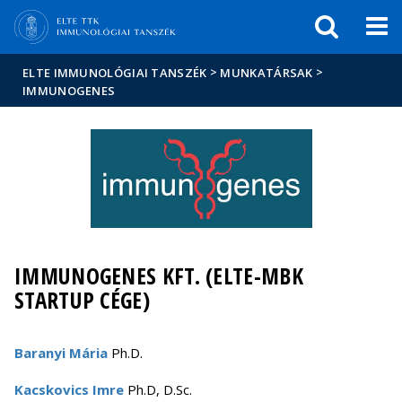
Események
ELTE a
Hírek
sajtóban
>
>
ELTE IMMUNOLÓGIAI TANSZÉK
MUNKATÁRSAK
IMMUNOGENES
IMMUNOGENES KFT. (ELTE-MBK
STARTUP CÉGE)
Baranyi Mária
Ph.D.
Kacskovics Imre
Ph.D, D.Sc.