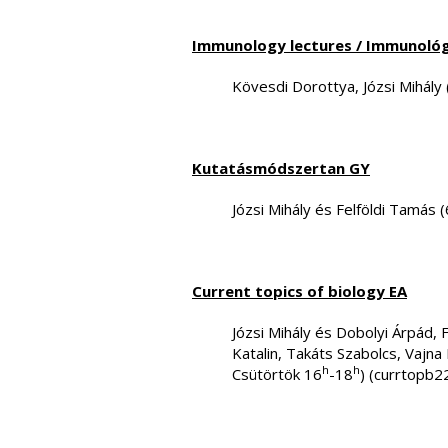
Immunology lectures / Immunológ
Kövesdi Dorottya, Józsi Mihály
Kutatásmódszertan GY
Józsi Mihály és Felföldi Tamás
Current topics of biology EA
Józsi Mihály és Dobolyi Árpád,
Katalin, Takáts Szabolcs, Vajn
h
h
Csütörtök 16
-18
) (currtopb2