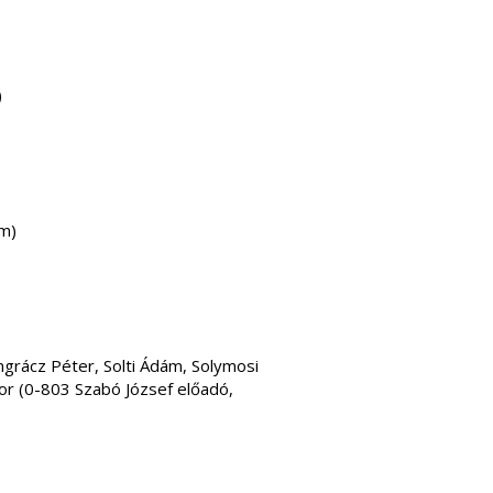
)
m)
grácz Péter, Solti Ádám, Solymosi
bor (0-803 Szabó József előadó,