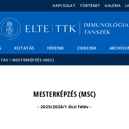
Események
ELTE a
Hírek
KAPCSOLAT
TÖRTÉNET
GALÉRIA
L
sajtóban
S
KUTATÁS
HÍREINK
CIKKEINK
ARCHÍVU
>
ATÁS
MESTERKÉPZÉS (MSC)
MESTERKÉPZÉS (MSC)
- 2025/2026/1 őszi félév -