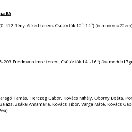
ia EA
h
h
 (0-412 Rényi Alfréd terem, Csütörtök 12
-14
) (immunomb22em
h
h
 (6-203 Friedmann Imre terem, Csütörtök 14
-16
) (kutmodub17g
 Faragó Tamás, Herczeg Gábor, Kovács Mihály, Oborny Beáta, Pon
a Balázs, Zsákai Annamária, Kovács Tibor, Varga Máté, Kovács Gá
2ea)