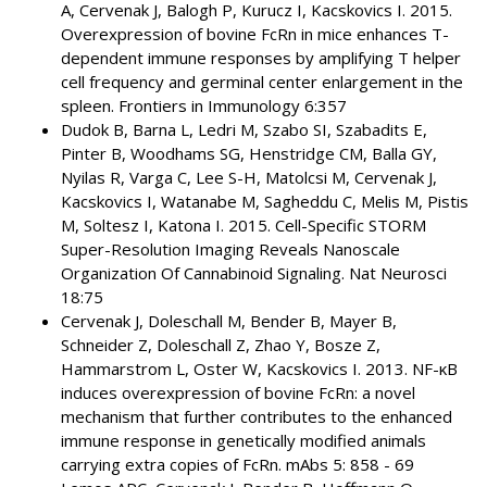
A, Cervenak J, Balogh P, Kurucz I, Kacskovics I. 2015.
Overexpression of bovine FcRn in mice enhances T-
dependent immune responses by amplifying T helper
cell frequency and germinal center enlargement in the
spleen. Frontiers in Immunology 6:357
Dudok B, Barna L, Ledri M, Szabo SI, Szabadits E,
Pinter B, Woodhams SG, Henstridge CM, Balla GY,
Nyilas R, Varga C, Lee S-H, Matolcsi M, Cervenak J,
Kacskovics I, Watanabe M, Sagheddu C, Melis M, Pistis
M, Soltesz I, Katona I. 2015. Cell-Specific STORM
Super-Resolution Imaging Reveals Nanoscale
Organization Of Cannabinoid Signaling. Nat Neurosci
18:75
Cervenak J, Doleschall M, Bender B, Mayer B,
Schneider Z, Doleschall Z, Zhao Y, Bosze Z,
Hammarstrom L, Oster W, Kacskovics I. 2013. NF-κB
induces overexpression of bovine FcRn: a novel
mechanism that further contributes to the enhanced
immune response in genetically modified animals
carrying extra copies of FcRn. mAbs 5: 858 - 69