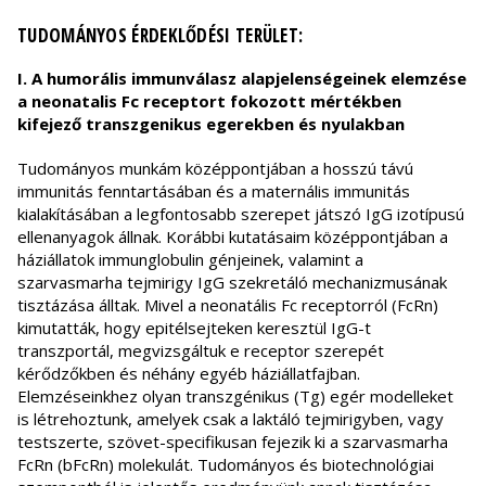
TUDOMÁNYOS ÉRDEKLŐDÉSI TERÜLET:
I. A humorális immunválasz alapjelenségeinek elemzése
a neonatalis Fc receptort fokozott mértékben
kifejező transzgenikus egerekben és nyulakban
Tudományos munkám középpontjában a hosszú távú
immunitás fenntartásában és a maternális immunitás
kialakításában a legfontosabb szerepet játszó IgG izotípusú
ellenanyagok állnak. Korábbi kutatásaim középpontjában a
háziállatok immunglobulin génjeinek, valamint a
szarvasmarha tejmirigy IgG szekretáló mechanizmusának
tisztázása álltak. Mivel a neonatális Fc receptorról (FcRn)
kimutatták, hogy epitélsejteken keresztül IgG-t
transzportál, megvizsgáltuk e receptor szerepét
kérődzőkben és néhány egyéb háziállatfajban.
Elemzéseinkhez olyan transzgénikus (Tg) egér modelleket
is létrehoztunk, amelyek csak a laktáló tejmirigyben, vagy
testszerte, szövet-specifikusan fejezik ki a szarvasmarha
FcRn (bFcRn) molekulát. Tudományos és biotechnológiai