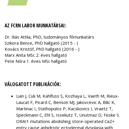
AZ FCRN LABOR MUNKATÁRSAI:
Dr. Iliás Attila, PhD, tudományos főmunkatárs
Szikora Bence, PhD hallgató (2015 - )
Kovács Kristóf, PhD hallgató (2016 - )
Marx Anita MSc 2. éves hallgató
Pete Nóra 1. éves MSc hallgató
VÁLOGATOTT PUBLIKÁCIÓK:
Lian J, Cuk M, Kahlfuss S, Kozhaya L, Vaeth M, Rieux-
Laucat F, Picard C, Benson MJ, Jakovcevic A, Bilic K,
Martinac I, Stathopulos P, Kacskovics I, Vraetz T,
Speckmann C, Ehl S, Issekutz T, Unutmaz D, Feske S.
ORAI1 mutations abolishing store-operated Ca2+
entry cause anhidrotic ectodermal dysplasia with