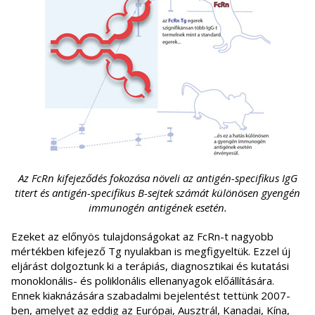
Az FcRn kifejeződés fokozása növeli az antigén-specifikus IgG
titert és antigén-specifikus B-sejtek számát különösen gyengén
immunogén antigének esetén.
Ezeket az előnyös tulajdonságokat az FcRn-t nagyobb
mértékben kifejező Tg nyulakban is megfigyeltük. Ezzel új
eljárást dolgoztunk ki a terápiás, diagnosztikai és kutatási
monoklonális- és poliklonális ellenanyagok előállítására.
Ennek kiaknázására szabadalmi bejelentést tettünk 2007-
ben, amelyet az eddig az Európai, Ausztrál, Kanadai, Kína,