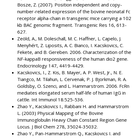
Bosze, Z. (2007). Position independent and copy-
number-related expression of the bovine neonatal Fc
receptor alpha-chain in transgenic mice carrying a 102
kb BAC genomic fragment. Transgenic Res 16, 613-
627.
Zeöld, A., M. Doleschall, M. C. Haffner, L. Capelo, J.
Menyhért, Z. Liposits, A. C. Bianco, I. Kacskovics, C.
Fekete, and B. Gereben. 2006. Characterization of the
NF-kappaB responsiveness of the human dio2 gene.
Endocrinology 147, 4419-4429.
Kacskovics, I., Z. Kis, B. Mayer, A. P. West, Jr., N. E.
Tiangco, M. Tilahun, L. Cervenak, P. J. Bjorkman, R. A.
Goldsby, O. Szenci, and L. Hammarstrom. 2006. FcRn
mediates elongated serum half-life of human IgG in
cattle. Int Immunol 18:525-536.
Zhao Y., Kacskovics I., Rabbani H. and Hammarstrom
L. (2003) Physical Mapping of the Bovine
Immunoglobulin Heavy Chain Constant Region Gene
Locus. J Biol Chem 278, 35024-35032.
Zhao Y., Pan-Hammarstrom Q., Kacskovics I. and