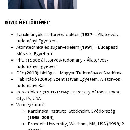
RÖVID ÉLETTÖRTÉNET:
Tanulmányok: állatorvos-doktor (
1987
) - Állatorvos-
tudományi Egyetem
Atomtechnika és sugárvédelem (
1991
) - Budapesti
Műszaki Egyetem
PhD (
1998
): állatorvos-tudomány - Állatorvos-
tudományi Egyetem
DSc (
2013
): biológia - Magyar Tudományos Akadémia
Habilitáció (
2005
): Szent István Egyetem, Állatorvos-
tudományi Kar
Posztdoktor (
1991-1994
): University of Iowa, Iowa
City, IA, USA
Vendégkutató:
Karolinska Institute, Stockholm, Svédország
(
1995-2004
),
Brandeis University, Waltham, MA, USA (
1999
, 2