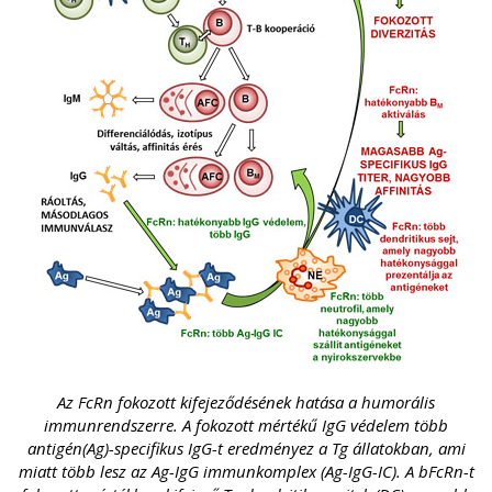
Az FcRn fokozott kifejeződésének hatása a humorális
immunrendszerre. A fokozott mértékű IgG védelem több
antigén(Ag)-specifikus IgG-t eredményez a Tg állatokban, ami
miatt több lesz az Ag-IgG immunkomplex (Ag-IgG-IC). A bFcRn-t