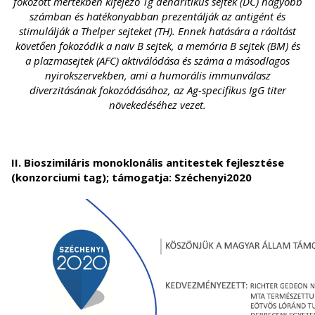
fokozott mértékben kifejező Tg dendritikus sejtek (DC) nagyobb
számban és hatékonyabban prezentálják az antigént és
stimulálják a Thelper sejteket (TH). Ennek hatására a ráoltást
követően fokozódik a naiv B sejtek, a memória B sejtek (BM) és
a plazmasejtek (AFC) aktiválódása és száma a másodlagos
nyirokszervekben, ami a humorális immunválasz
diverzitásának fokozódásához, az Ag-specifikus IgG titer
növekedéséhez vezet.
II. Bioszimiláris monoklonális antitestek fejlesztése
(konzorciumi tag); támogatja: Széchenyi2020