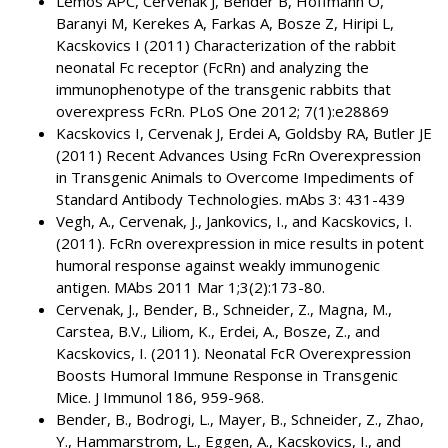
Lemos APC, Cervenak J, Bender B, Hoffmann O,
Baranyi M, Kerekes A, Farkas A, Bosze Z, Hiripi L,
Kacskovics I (2011) Characterization of the rabbit
neonatal Fc receptor (FcRn) and analyzing the
immunophenotype of the transgenic rabbits that
overexpress FcRn. PLoS One 2012; 7(1):e28869
Kacskovics I, Cervenak J, Erdei A, Goldsby RA, Butler JE
(2011) Recent Advances Using FcRn Overexpression
in Transgenic Animals to Overcome Impediments of
Standard Antibody Technologies. mAbs 3: 431-439
Vegh, A., Cervenak, J., Jankovics, I., and Kacskovics, I.
(2011). FcRn overexpression in mice results in potent
humoral response against weakly immunogenic
antigen. MAbs 2011 Mar 1;3(2):173-80.
Cervenak, J., Bender, B., Schneider, Z., Magna, M.,
Carstea, B.V., Liliom, K., Erdei, A., Bosze, Z., and
Kacskovics, I. (2011). Neonatal FcR Overexpression
Boosts Humoral Immune Response in Transgenic
Mice. J Immunol 186, 959-968.
Bender, B., Bodrogi, L., Mayer, B., Schneider, Z., Zhao,
Y., Hammarstrom, L., Eggen, A., Kacskovics, I., and