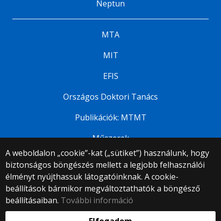
Neptun
MTA
MIT
EFIS
Országos Doktori Tanács
Publikációk: MTMT
Műszerek
A weboldalon „cookie”-kat („sütiket”) használunk, hogy
biztonságos böngészés mellett a legjobb felhasználói
© 2025 Eötvös Loránd Tudományegyetem
élményt nyújthassuk látogatóinknak. A cookie-
Minden jog fenntartva.
beállítások bármikor megváltoztathatók a böngésző
1053 Budapest, Egyetem tér 1–3.
Központi telefonszám: +36 1 411 6500
beállításaiban.
További információ
Webfejlesztés: