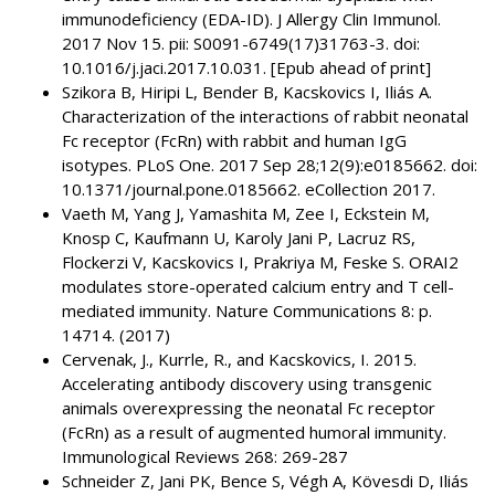
immunodeficiency (EDA-ID). J Allergy Clin Immunol.
2017 Nov 15. pii: S0091-6749(17)31763-3. doi:
10.1016/j.jaci.2017.10.031. [Epub ahead of print]
Szikora B, Hiripi L, Bender B, Kacskovics I, Iliás A.
Characterization of the interactions of rabbit neonatal
Fc receptor (FcRn) with rabbit and human IgG
isotypes. PLoS One. 2017 Sep 28;12(9):e0185662. doi:
10.1371/journal.pone.0185662. eCollection 2017.
Vaeth M, Yang J, Yamashita M, Zee I, Eckstein M,
Knosp C, Kaufmann U, Karoly Jani P, Lacruz RS,
Flockerzi V, Kacskovics I, Prakriya M, Feske S. ORAI2
modulates store-operated calcium entry and T cell-
mediated immunity. Nature Communications 8: p.
14714. (2017)
Cervenak, J., Kurrle, R., and Kacskovics, I. 2015.
Accelerating antibody discovery using transgenic
animals overexpressing the neonatal Fc receptor
(FcRn) as a result of augmented humoral immunity.
Immunological Reviews 268: 269-287
Schneider Z, Jani PK, Bence S, Végh A, Kövesdi D, Iliás