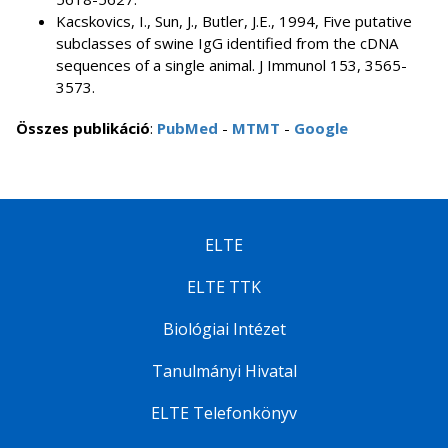
Kacskovics, I., Sun, J., Butler, J.E., 1994, Five putative
subclasses of swine IgG identified from the cDNA
sequences of a single animal. J Immunol 153, 3565-
3573.
Összes publikáció
:
PubMed
-
MTMT
-
Google
ELTE
ELTE TTK
Biológiai Intézet
Tanulmányi Hivatal
ELTE Telefonkönyv