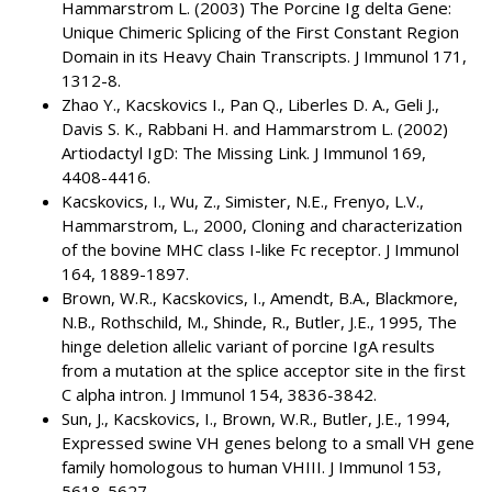
Hammarstrom L. (2003) The Porcine Ig delta Gene:
Unique Chimeric Splicing of the First Constant Region
Domain in its Heavy Chain Transcripts. J Immunol 171,
1312-8.
Zhao Y., Kacskovics I., Pan Q., Liberles D. A., Geli J.,
Davis S. K., Rabbani H. and Hammarstrom L. (2002)
Artiodactyl IgD: The Missing Link. J Immunol 169,
4408-4416.
Kacskovics, I., Wu, Z., Simister, N.E., Frenyo, L.V.,
Hammarstrom, L., 2000, Cloning and characterization
of the bovine MHC class I-like Fc receptor. J Immunol
164, 1889-1897.
Brown, W.R., Kacskovics, I., Amendt, B.A., Blackmore,
N.B., Rothschild, M., Shinde, R., Butler, J.E., 1995, The
hinge deletion allelic variant of porcine IgA results
from a mutation at the splice acceptor site in the first
C alpha intron. J Immunol 154, 3836-3842.
Sun, J., Kacskovics, I., Brown, W.R., Butler, J.E., 1994,
Expressed swine VH genes belong to a small VH gene
family homologous to human VHIII. J Immunol 153,
5618-5627.