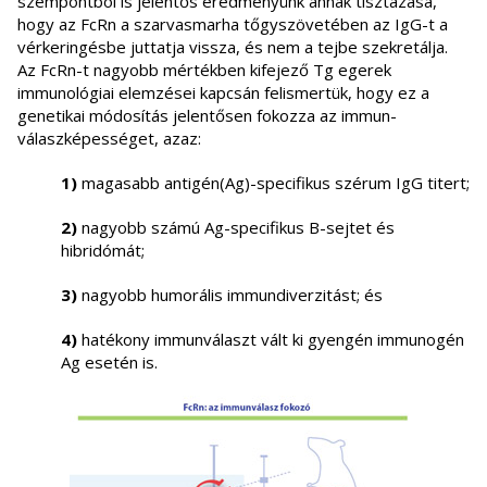
szempontból is jelentős eredményünk annak tisztázása,
hogy az FcRn a szarvasmarha tőgyszövetében az IgG-t a
vérkeringésbe juttatja vissza, és nem a tejbe szekretálja.
Az FcRn-t nagyobb mértékben kifejező Tg egerek
immunológiai elemzései kapcsán felismertük, hogy ez a
genetikai módosítás jelentősen fokozza az immun-
válaszképességet, azaz:
1)
magasabb antigén(Ag)-specifikus szérum IgG titert;
2)
nagyobb számú Ag-specifikus B-sejtet és
hibridómát;
3)
nagyobb humorális immundiverzitást; és
4)
hatékony immunválaszt vált ki gyengén immunogén
Ag esetén is.