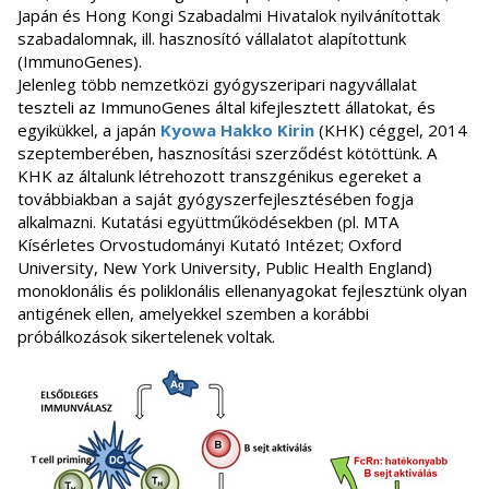
Japán és Hong Kongi Szabadalmi Hivatalok nyilvánítottak
szabadalomnak, ill. hasznosító vállalatot alapítottunk
(ImmunoGenes).
Jelenleg több nemzetközi gyógyszeripari nagyvállalat
teszteli az ImmunoGenes által kifejlesztett állatokat, és
egyikükkel, a japán
Kyowa Hakko Kirin
(KHK) céggel, 2014
szeptemberében, hasznosítási szerződést kötöttünk. A
KHK az általunk létrehozott transzgénikus egereket a
továbbiakban a saját gyógyszerfejlesztésében fogja
alkalmazni. Kutatási együttműködésekben (pl. MTA
Kísérletes Orvostudományi Kutató Intézet; Oxford
University, New York University, Public Health England)
monoklonális és poliklonális ellenanyagokat fejlesztünk olyan
antigének ellen, amelyekkel szemben a korábbi
próbálkozások sikertelenek voltak.