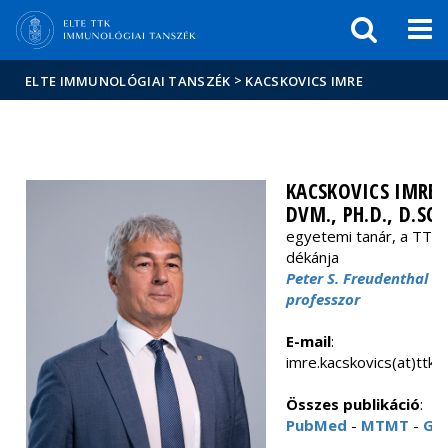
Események
ELTE a
Hírek
sajtóban
>
ELTE IMMUNOLÓGIAI TANSZÉK
KACSKOVICS IMRE
KACSKOVICS IMRE
DVM., PH.D., D.SC.
egyetemi tanár, a TTK
dékánja
Peter S. Freudenthal
professzor
E-mail
:
imre.kacskovics(at)ttk.e
Összes publikáció
:
PubMed
-
MTMT
-
Go