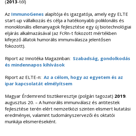
(
2013
-tól)
Az
ImmunoGenes
alapítója és igazgatója, amely egy ELTE
start-up vállalkozás és célja a hatékonyabb poliklonális és
monoklonális ellenanyagok fejlesztése egy új biotechnológiai
eljárás alkalmazásával (az FcRn-t fokozott mértékben
kifejező állatok humorális immunválasza jelentősen
fokozott).
Riport az Innotéka Magazinban:
Szabadság, gondolkodás
és minden­napos kihívások
Riport az ELTE-n:
Az a célom, hogy az egyetem és az
ipar kapcsolatát elmélyítsem
Magyar Érdemrend tisztikeresztje (polgári tagozat)
2019
.
augusztus 20. – A humorális immunválasz és antitestek
fejlesztése terén elért nemzetközi szinten elismert kutatási
eredményei, valamint tudományszervezői és oktatói
munkája elismeréseként.